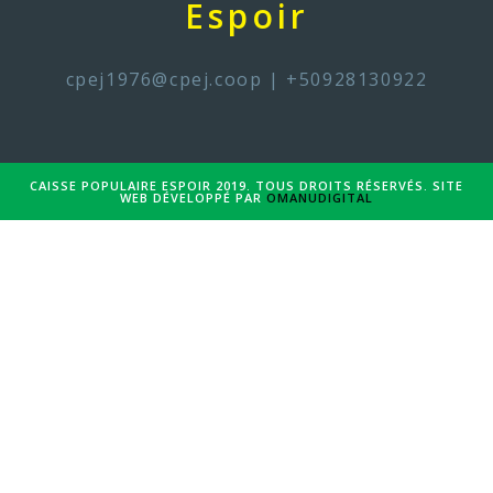
Espoir
cpej1976@cpej.coop
| +50928130922
CAISSE POPULAIRE ESPOIR 2019. TOUS DROITS RÉSERVÉS. SITE
WEB DÉVELOPPÉ PAR
OMANUDIGITAL