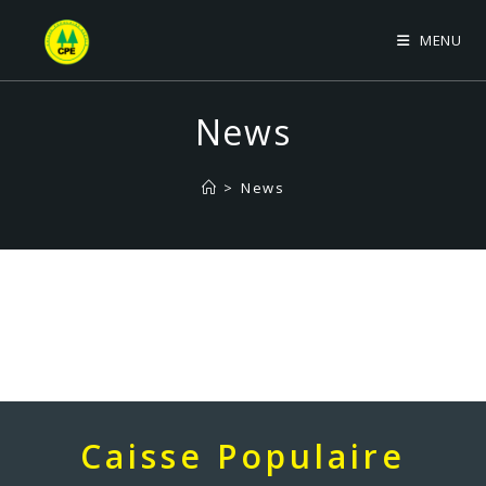
Skip
MENU
to
content
News
>
News
Caisse Populaire